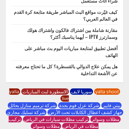
شراء اثاث مستعمل
كيف غيّرت مواقع البث المباشر طريقة متابعة كرة القدم
في العالم العربي؟
مقارنة شاملة بين اشتراك فالكون واشتراك هولك
وسمارترز IPTV – أيهما يناسبك أكثر؟
أفضل تطبيق لمتابعة مباريات اليوم بث مباشر على
الهاتف
هل يمكن علاج الدوالي بالقسطرة؟ كل ما تحتاج معرفته
عن الأشعة التداخلية
yalla shoot
سوريا لايف
الاسطورة لبث المباريات
yalla
live
بيتي فايبر
شركة عزل فوم بجدة
شركة ترميم منازل بحائل
جهاز كشف اعطال الكابلات تحت الأرض
شركة تسليك مجاري
مظلات وسواتر
تركيب مظلات سيارات في الرياض
تركيب
مظلات في الرياض
مظلات وسواتر