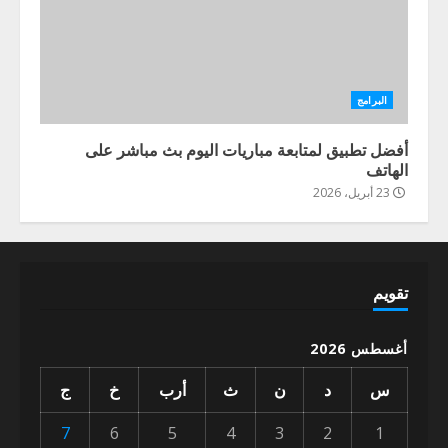
البرامج
أفضل تطبيق لمتابعة مباريات اليوم بث مباشر على
الهاتف
23 أبريل، 2026
تقويم
أغسطس 2026
س
د
ن
ث
أرب
خ
ج
7
6
5
4
3
2
1