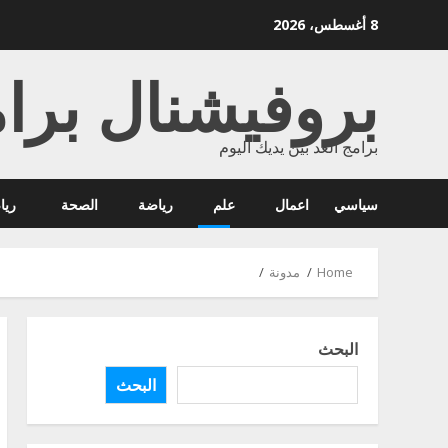
Ski
8 أغسطس، 2026
t
conten
بروفيشنال برا
برامج الغد بين يديك اليوم
سياسي
اعمال
علم
رياضة
الصحة
ريا
Home
مدونة
البحث
البحث