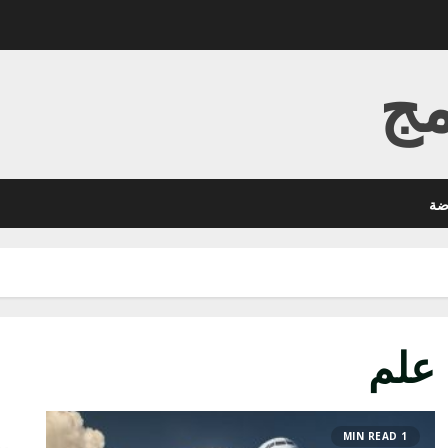
مج
ضة
علم
1 MIN READ